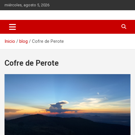
Saltar
miércoles, agosto 5, 2026
al
contenido
Veracruz el destino de moda
VeracruzDe10
Inicio
blog
Cofre de Perote
Cofre de Perote