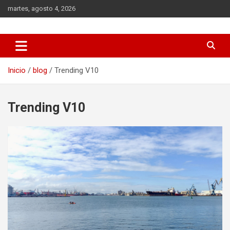
Saltar
martes, agosto 4, 2026
al
contenido
Veracruz el destino de moda
VeracruzDe10
Inicio
blog
Trending V10
Trending V10